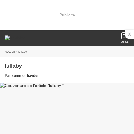
Publicité
MENU
Accueil
» lullaby
lullaby
Par
summer hayden