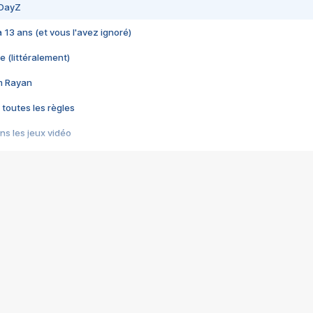
 DayZ
 a 13 ans (et vous l'avez ignoré)
e (littéralement)
im Rayan
 toutes les règles
s les jeux vidéo
us choquant de Rockstar ? - Le scandale BULLY
e plus moche de Steam
du RÊVE tourne au CAUCHEMAR
pendant 8 heures
it… à tort
umiliés par un jeu vidéo
ire - Final Fantasy 8