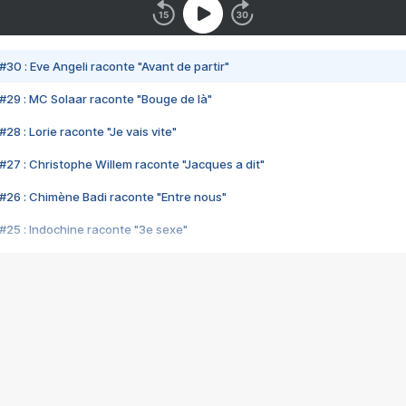
#30 : Eve Angeli raconte "Avant de partir"
#29 : MC Solaar raconte "Bouge de là"
28 : Lorie raconte "Je vais vite"
#27 : Christophe Willem raconte "Jacques a dit"
#26 : Chimène Badi raconte "Entre nous"
#25 : Indochine raconte "3e sexe"
#24 : Zaho raconte "C'est chelou"
#23 : Patrick Bruel raconte "Au café des délices"
#22 : Kyo raconte "Le chemin"
#21 : Nolwenn Leroy raconte "Cassé"
#20 : Patrick Hernandez raconte "Born to be alive"