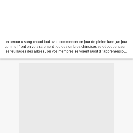
un amour à sang chaud tout avait commencer ce jour de pleine lune ,un jour
comme l ' ont en vois rarement , ou des ombres chinoises se découpent sur
les feuillages des arbres , ou vos membres se voient raidit d ' appréhension
au fur et à mesure que vous...